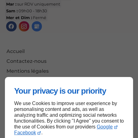
Mar :
sur RDV uniquement
Sam :
09h00 - 18h30
Mer et Dim :
Fermé
Accueil
Contactez-nous
Mentions légales
Plan du site
Your privacy is our priority
We use Cookies to improve user experience by
Haut de page
personalising content and ads, as well as
analyzing traffic and optimizing social networks
functionalities. By clicking "I Agree" you consent to
the use of Cookies from our providers
Google
Facebook
.