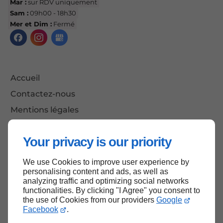
Mar :
sur RDV uniquement
Sam :
09h00 - 18h30
Mer et Dim :
Fermé
Accueil
Contactez-nous
Mentions légales
Plan du site
Your privacy is our priority
We use Cookies to improve user experience by
Haut de page
personalising content and ads, as well as
analyzing traffic and optimizing social networks
functionalities. By clicking "I Agree" you consent to
the use of Cookies from our providers
Google
Facebook
.